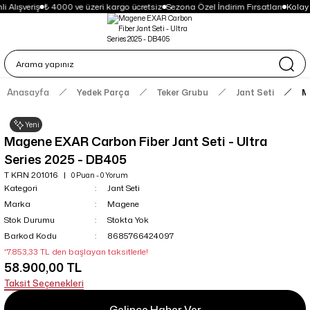
 Alışveriş
₺ 4000 ve üzeri kargo ücretsiz
Sezona Özel İndirim Fırsatları
Kolay
Anasayfa
Yedek Parça
Teker Grubu
Jant Seti
M
Yeni
Magene EXAR Carbon Fiber Jant Seti - Ultra
Series 2025 - DB405
T KRN 201016
0 Puan - 0 Yorum
Kategori
Jant Seti
Marka
Magene
Stok Durumu
Stokta Yok
Barkod Kodu
8685766424097
*7.853,33 TL den başlayan taksitlerle!
58.900,00 TL
Taksit Seçenekleri
Gelince Haber Ver