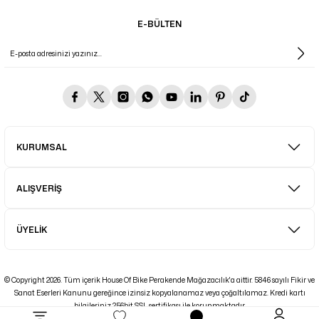
E-BÜLTEN
KURUMSAL
ALIŞVERİŞ
ÜYELİK
© Copyright 2026. Tüm içerik House Of Bike Perakende Mağazacılık'a aittir. 5846 sayılı Fikir ve
Sanat Eserleri Kanunu gereğince izinsiz kopyalanamaz veya çoğaltılamaz. Kredi kartı
bilgileriniz 256bit SSL sertifikası ile korunmaktadır.