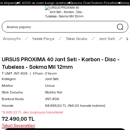
i Alışveriş
₺ 4000 ve üzeri kargo ücretsiz
Sezona Özel İndirim Fırsatları
Kolay
Anasayfa
Yedek Parça
Teker Grubu
Jant Seti
U
URSUS PROXIMA 40 Jant Seti - Karbon - Disc -
Tubeless - Sokma Mil 12mm
T UMT JNT-806
0 Puan - 0 Yorum
Kategori
Jant Seti
Marka
Ursus
Stok Durumu
Stokta Yok
Barkod Kodu
JNT-806
Havale
68.865,50 TL (%5,00 havale indirimi)
*9.665,33 TL den başlayan taksitlerle!
72.490,00 TL
Taksit Seçenekleri