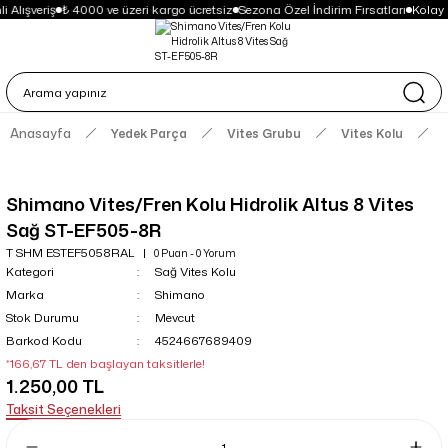
 Alışveriş
₺ 4000 ve üzeri kargo ücretsiz
Sezona Özel İndirim Fırsatları
Kolay 
Anasayfa
Yedek Parça
Vites Grubu
Vites Kolu
Shimano Vites/Fren Kolu Hidrolik Altus 8 Vites
Sağ ST-EF505-8R
T SHM ESTEF5058RAL
0 Puan - 0 Yorum
Kategori
Sağ Vites Kolu
Marka
Shimano
Stok Durumu
Mevcut
Barkod Kodu
4524667689409
*166,67 TL den başlayan taksitlerle!
1.250,00 TL
Taksit Seçenekleri