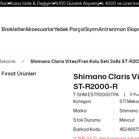
ları
Kolay İade & Değişim
%100 Güvenli Alışveriş
₺ 4000 ve üzeri kar
Bisikletler
Aksesuarlar
Yedek Parça
Giyim
Antrenman Ekip
Mekanik
Shimano Claris Vites/Fren Kolu Seti 3x8s ST-R20
Fırsat Ürünleri
Shimano Claris Vi
ST-R2000-R
T SHM ESTR2000TPA
0 Pu
Kategori
STI Meka
Marka
Shimano
Stok Durumu
Mevcut
Barkod Kodu
45246672
*1.305,33 TL den başlayan taksitl