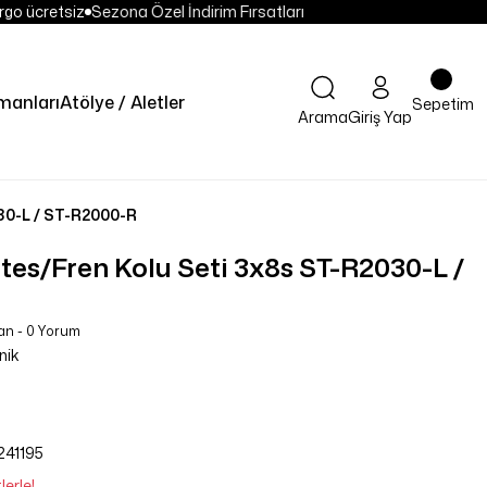
go ücretsiz
Sezona Özel İndirim Fırsatları
manları
Atölye / Aletler
Sepetim
Arama
Giriş Yap
30-L / ST-R2000-R
tes/Fren Kolu Seti 3x8s ST-R2030-L /
an - 0 Yorum
nik
41195
erle!