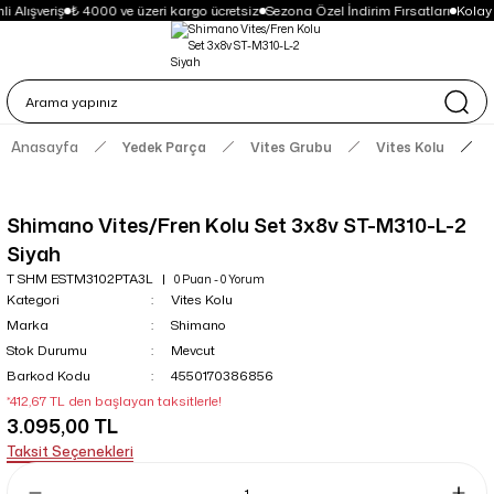
i Alışveriş
₺ 4000 ve üzeri kargo ücretsiz
Sezona Özel İndirim Fırsatları
Kolay
Anasayfa
Yedek Parça
Vites Grubu
Vites Kolu
Shimano Vites/Fren Kolu Set 3x8v ST-M310-L-2
Siyah
T SHM ESTM3102PTA3L
0 Puan - 0 Yorum
Kategori
Vites Kolu
Marka
Shimano
Stok Durumu
Mevcut
Barkod Kodu
4550170386856
*412,67 TL den başlayan taksitlerle!
3.095,00 TL
Taksit Seçenekleri