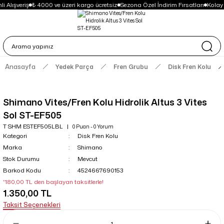
i Alışveriş
₺ 4000 ve üzeri kargo ücretsiz
Sezona Özel İndirim Fırsatları
Kolay
Anasayfa
Yedek Parça
Fren Grubu
Disk Fren Kolu
Shimano Vites/Fren Kolu Hidrolik Altus 3 Vites
Sol ST-EF505
T SHM ESTEF505LBL
0 Puan - 0 Yorum
Kategori
Disk Fren Kolu
Marka
Shimano
Stok Durumu
Mevcut
Barkod Kodu
4524667690153
*180,00 TL den başlayan taksitlerle!
1.350,00 TL
Taksit Seçenekleri