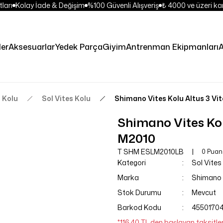
arı
Kolay İade & Değişim
%100 Güvenli Alışveriş
₺ 4000 ve üzeri kar
ler
Aksesuarlar
Yedek Parça
Giyim
Antrenman Ekipmanları
A
 Kolu
Sol Vites Kolu
Shimano Vites Kolu Altus 3 Vi
Shimano Vites Kolu
M2010
T SHM ESLM2010LB
0 Puan
Kategori
Sol Vites
Marka
Shimano
Stok Durumu
Mevcut
Barkod Kodu
4550170
*116,40 TL den başlayan taksitler