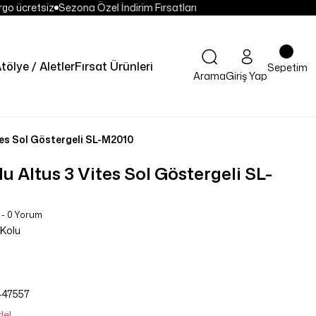
go ücretsiz
Sezona Özel İndirim Fırsatları
tölye / Aletler
Fırsat Ürünleri
Sepetim
Arama
Giriş Yap
tes Sol Göstergeli SL-M2010
 Altus 3 Vites Sol Göstergeli SL-
 - 0 Yorum
 Kolu
447557
le!