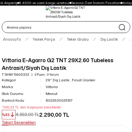
i Alışveriş
₺ 4000 ve üzeri kargo ücretsiz
Sezona Özel İndirim Fırsatları
Kolay
Anasayfa
Yedek Parça
Teker Grubu
Dış Lastik
2
Vittoria E-Agarro G2 TNT 29X2.60 Tubeless
Antrasit/Siyah Dış Lastik
T SHM 11A00333
0 Puan - 0 Yorum
Kategori
29'' Dış Lastik
,
Fırsat Ürünleri
Marka
Vittoria
Stok Durumu
Mevcut
Barkod Kodu
8022530025157
*305,33 TL den başlayan taksitlerle!
2.290,00 TL
4.850,00 TL
%53
Taksit Seçenekleri