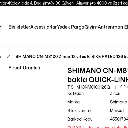
ları
Kolay İade & Değişim
%100 Güvenli Alışveriş
₺ 4000 ve üzeri kar
Bisikletler
Aksesuarlar
Yedek Parça
Giyim
Antrenman E
r
SHIMANO CN-M8100 Zincir 12 vites E-BIKE RATED 126 b
Fırsat Ürünleri
SHIMANO CN-M8100
bakla QUICK-LIN
T SHM ICNM8100126Q
0 Pu
Kategori
Zincir
Marka
Shimano
Stok Durumu
Mevcut
Barkod Kodu
4550170
*341,33 TL den başlayan taksitle