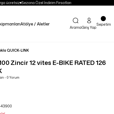
go ücretsiz
Sezona Özel İndirim Fırsatları
kipmanları
Atölye / Aletler
Sepetim
Arama
Giriş Yap
akla QUICK-LINK
 Zincir 12 vites E-BIKE RATED 126
K
an - 0 Yorum
443900
rle!