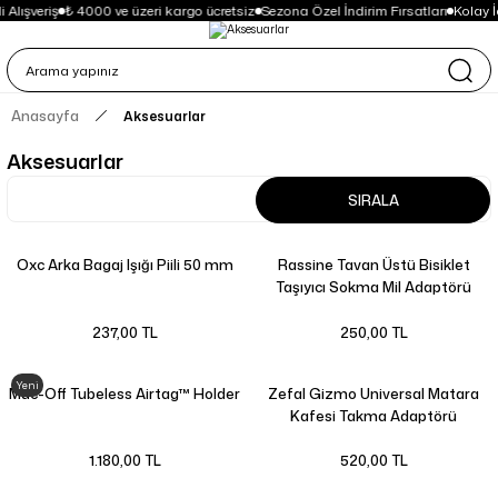
Alışveriş
₺ 4000 ve üzeri kargo ücretsiz
Sezona Özel İndirim Fırsatları
Kolay İ
Anasayfa
Aksesuarlar
Aksesuarlar
SIRALA
Oxc Arka Bagaj Işığı Piili 50 mm
Rassine Tavan Üstü Bisiklet
Taşıyıcı Sokma Mil Adaptörü
237,00 TL
250,00 TL
Yeni
Muc-Off Tubeless Airtag™ Holder
Zefal Gizmo Universal Matara
Kafesi Takma Adaptörü
1.180,00 TL
520,00 TL