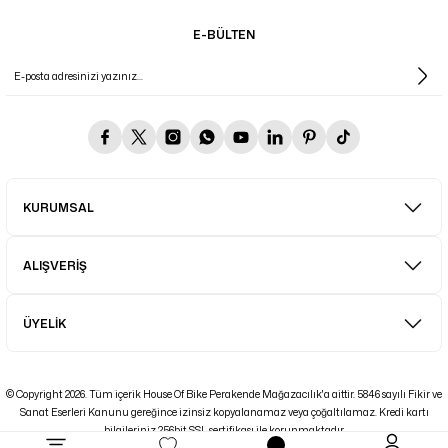
E-BÜLTEN
KURUMSAL
ALIŞVERİŞ
ÜYELİK
© Copyright 2026. Tüm içerik House Of Bike Perakende Mağazacılık'a aittir. 5846 sayılı Fikir ve
Sanat Eserleri Kanunu gereğince izinsiz kopyalanamaz veya çoğaltılamaz. Kredi kartı
bilgileriniz 256bit SSL sertifikası ile korunmaktadır.