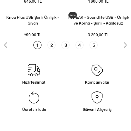
645,00 TL
1.600,00 TL
Yeni
Knog Plus USB Şarjlı Ön Işık -
TOPEAK - Soundlite USB - Ön Işık
Siyah
ve Korna - Şarjlı - Kablosuz
Gidondan Kumandalı - TMS077B
790,00 TL
3.290,00 TL
1
2
3
4
5
Hızlı Teslimat
Kampanyalar
Ücretsiz İade
Güvenli Alışveriş