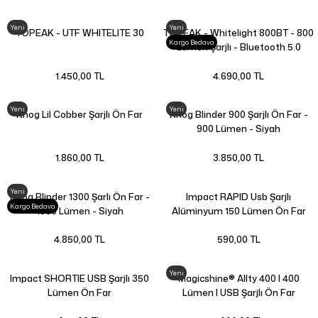
Yeni
Yeni
TOPEAK - UTF WHITELITE 30
TOPEAK - Whitelight 800BT - 800
Kargo Bedava
Lümen Şarjlı - Bluetooth 5.0
Destekli - TMS100Bt
1.450,00 TL
4.690,00 TL
Yeni
Yeni
Knog Lil Cobber Şarjlı Ön Far
Knog Blinder 900 Şarjlı Ön Far -
900 Lümen - Siyah
1.860,00 TL
3.850,00 TL
Yeni
Knog Blinder 1300 Şarlı Ön Far -
Impact RAPID Usb Şarjlı
Kargo Bedava
1300 Lümen - Siyah
Alüminyum 150 Lümen Ön Far
4.850,00 TL
590,00 TL
Yeni
Impact SHORTIE USB Şarjlı 350
Magicshine® Allty 400 | 400
Lümen Ön Far
Lümen | USB Şarjlı Ön Far