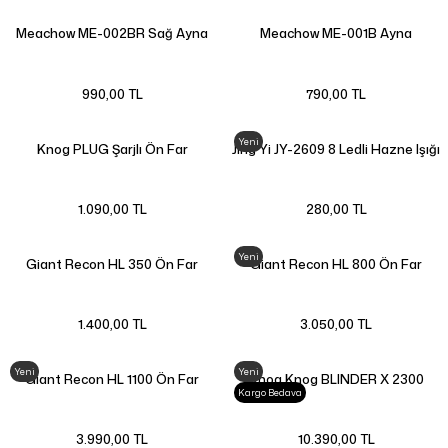
Meachow ME-002BR Sağ Ayna
Meachow ME-001B Ayna
990,00 TL
790,00 TL
Yeni
Knog PLUG Şarjlı Ön Far
Jing Yi JY-2609 8 Ledli Hazne Işığı
1.090,00 TL
280,00 TL
Yeni
Giant Recon HL 350 Ön Far
Giant Recon HL 800 Ön Far
1.400,00 TL
3.050,00 TL
Yeni
Yeni
Giant Recon HL 1100 Ön Far
Knog Knog BLINDER X 2300
Kargo Bedava
3.990,00 TL
10.390,00 TL