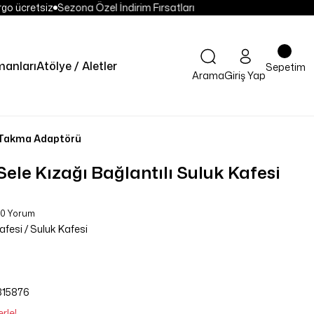
go ücretsiz
Sezona Özel İndirim Fırsatları
anları
Atölye / Aletler
Sepetim
Arama
Giriş Yap
si Takma Adaptörü
Sele Kızağı Bağlantılı Suluk Kafesi
 0 Yorum
fesi / Suluk Kafesi
315876
rle!