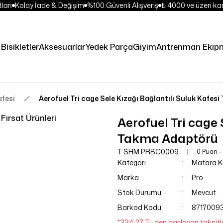
arı
Kolay İade & Değişim
%100 Güvenli Alışveriş
₺ 4000 ve üzeri kar
Bisikletler
Aksesuarlar
Yedek Parça
Giyim
Antrenman Ekipm
afesi
Aerofuel Tri cage Sele Kızağı Bağlantılı Suluk Kafe
Fırsat Ürünleri
Aerofuel Tri cage 
Takma Adaptörü
T SHM PRBC0009
0 Puan -
Kategori
Matara Ka
Marka
Pro
Stok Durumu
Mevcut
Barkod Kodu
8717009
*334,27 TL den başlayan taksitle