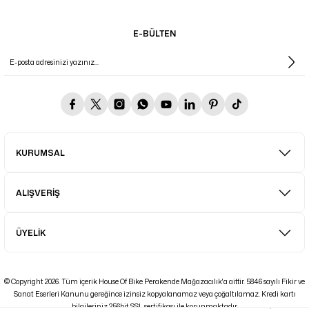
E-BÜLTEN
KURUMSAL
ALIŞVERİŞ
ÜYELİK
© Copyright 2026. Tüm içerik House Of Bike Perakende Mağazacılık'a aittir. 5846 sayılı Fikir ve
Sanat Eserleri Kanunu gereğince izinsiz kopyalanamaz veya çoğaltılamaz. Kredi kartı
bilgileriniz 256bit SSL sertifikası ile korunmaktadır.