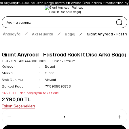
i Alışveriş
₺ 4000 ve üzeri kargo ücretsiz
Sezona Özel İndirim Fırsatları
Kolay
Anasayfa
Aksesuarlar
Bagaj
Giant Anyroad - Fastro
Giant Anyroad - Fastroad Rack It Disc Arka Bagaj
T UB GNT AKS 440000002
0 Puan - 0 Yorum
Kategori
Bagaj
Marka
Giant
Stok Durumu
Mevcut
Barkod Kodu
4718905893738
*372,00 TL den başlayan taksitlerle!
2.790,00 TL
Taksit Seçenekleri