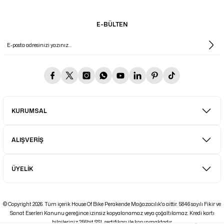
E-BÜLTEN
KURUMSAL
ALIŞVERİŞ
ÜYELİK
© Copyright 2026. Tüm içerik House Of Bike Perakende Mağazacılık'a aittir. 5846 sayılı Fikir ve
Sanat Eserleri Kanunu gereğince izinsiz kopyalanamaz veya çoğaltılamaz. Kredi kartı
bilgileriniz 256bit SSL sertifikası ile korunmaktadır.