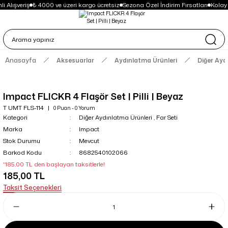
i Alışveriş
₺ 4000 ve üzeri kargo ücretsiz
Sezona Özel İndirim Fırsatları
Kolay
Anasayfa
Aksesuarlar
Aydınlatma Ürünleri
Diğer Ayd
Impact FLICKR 4 Flaşör Set | Pilli | Beyaz
T UMT FLS-114
0 Puan - 0 Yorum
Kategori
Diğer Aydınlatma Ürünleri
,
Far Seti
Marka
Impact
Stok Durumu
Mevcut
Barkod Kodu
8682540102066
*185,00 TL den başlayan taksitlerle!
185,00 TL
Taksit Seçenekleri