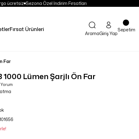
go ücretsiz
Sezona Özel İndirim Fırsatları
etler
Fırsat Ürünleri
Sepetim
Arama
Giriş Yap
n Far
1000 Lümen Şarjlı Ön Far
0 Yorum
latma
ok
101656
rle!