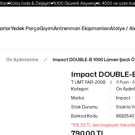
arı
Kolay İade & Değişim
%100 Güvenli Alışveriş
₺ 4000 ve üzeri kar
arlar
Yedek Parça
Giyim
Antrenman Ekipmanları
Atölye / Al
Ön Aydınlatma
Impact DOUBLE-B 1000 Lümen Şarjlı Ö
Impact DOUBLE-B 
T UMT FAR-2008
0 Puan - 
Kategori
Ön Aydın
Marka
Impact
Stok Durumu
Stokta Y
Barkod Kodu
8682540
*105,33 TL den başlayan taksitle
790,00 TL