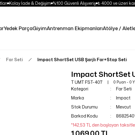
arı
Kolay İade & Değişim
%100 Güvenli Alışveriş
₺ 4000 ve üzeri kar
ar
Yedek Parça
Giyim
Antrenman Ekipmanları
Atölye / Aletl
Far Seti
Impact ShortSet USB Şarjlı Far+Stop Seti
Impact ShortSet U
T UMT FST-407
0 Puan - 0 
Kategori
Far Seti
Marka
Impact
Stok Durumu
Mevcut
Barkod Kodu
8682540
*142,53 TL den başlayan taksitler
1.069,00 TL