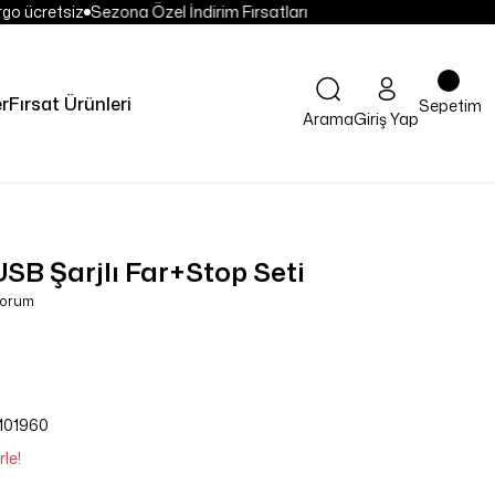
go ücretsiz
Sezona Özel İndirim Fırsatları
er
Fırsat Ürünleri
Sepetim
Arama
Giriş Yap
SB Şarjlı Far+Stop Seti
Yorum
101960
le!