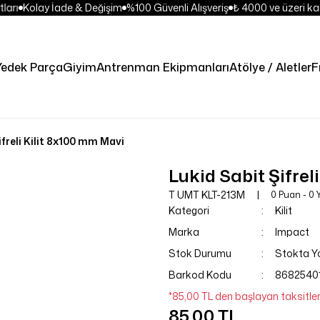
ları
Kolay İade & Değişim
%100 Güvenli Alışveriş
₺ 4000 ve üzeri kar
Yedek Parça
Giyim
Antrenman Ekipmanları
Atölye / Aletler
F
ifreli Kilit 8x100 mm Mavi
Lukid Sabit Şifrel
T UMT KLT-213M
0 Puan - 0
Kategori
Kilit
Marka
Impact
Stok Durumu
Stokta Y
Barkod Kodu
8682540
*85,00 TL den başlayan taksitler
85,00 TL