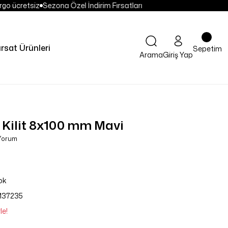
go ücretsiz
Sezona Özel İndirim Fırsatları
ırsat Ürünleri
Sepetim
Arama
Giriş Yap
i Kilit 8x100 mm Mavi
 Yorum
ok
137235
le!