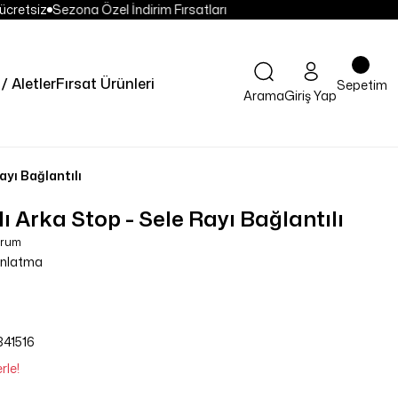
ücretsiz
Sezona Özel İndirim Fırsatları
/ Aletler
Fırsat Ürünleri
Sepetim
Arama
Giriş Yap
ayı Bağlantılı
 Arka Stop - Sele Rayı Bağlantılı
orum
ınlatma
41516
rle!