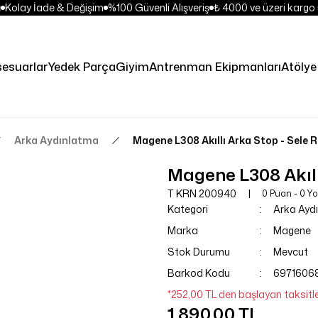
Kolay İade & Değişim
%100 Güvenli Alışveriş
₺ 4000 ve üzeri kargo 
esuarlar
Yedek Parça
Giyim
Antrenman Ekipmanları
Atölye 
Arka Aydınlatma
Magene L308 Akıllı Arka Stop - Sele R
Magene L308 Akıllı
T KRN 200940
0 Puan - 0 Y
Kategori
Arka Ayd
Marka
Magene
Stok Durumu
Mevcut
Barkod Kodu
69716068
*252,00 TL den başlayan taksitle
1.890,00 TL