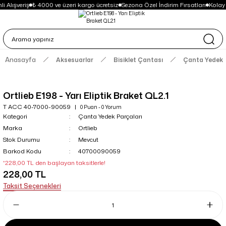
i Alışveriş
₺ 4000 ve üzeri kargo ücretsiz
Sezona Özel İndirim Fırsatları
Kolay
Anasayfa
Aksesuarlar
Bisiklet Çantası
Çanta Yedek 
Ortlieb E198 - Yarı Eliptik Braket QL2.1
T ACC 40-7000-90059
0 Puan - 0 Yorum
Kategori
Çanta Yedek Parçaları
Marka
Ortlieb
Stok Durumu
Mevcut
Barkod Kodu
40700090059
*228,00 TL den başlayan taksitlerle!
228,00 TL
Taksit Seçenekleri