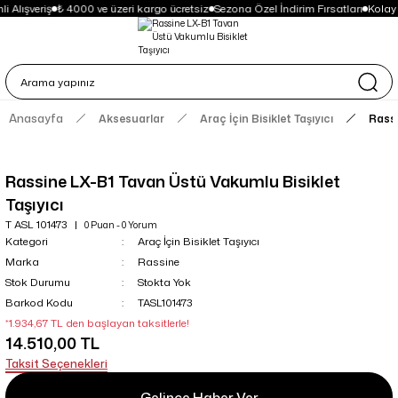
i Alışveriş
₺ 4000 ve üzeri kargo ücretsiz
Sezona Özel İndirim Fırsatları
Kolay
Anasayfa
Aksesuarlar
Araç İçin Bisiklet Taşıyıcı
Rassi
Rassine LX-B1 Tavan Üstü Vakumlu Bisiklet
Taşıyıcı
T ASL 101473
0 Puan - 0 Yorum
Kategori
Araç İçin Bisiklet Taşıyıcı
Marka
Rassine
Stok Durumu
Stokta Yok
Barkod Kodu
TASL101473
*1.934,67 TL den başlayan taksitlerle!
14.510,00 TL
Taksit Seçenekleri
Gelince Haber Ver