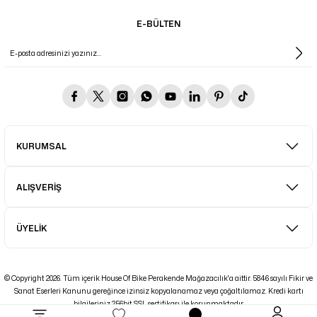
E-BÜLTEN
KURUMSAL
ALIŞVERİŞ
ÜYELİK
© Copyright 2026. Tüm içerik House Of Bike Perakende Mağazacılık'a aittir. 5846 sayılı Fikir ve
Sanat Eserleri Kanunu gereğince izinsiz kopyalanamaz veya çoğaltılamaz. Kredi kartı
bilgileriniz 256bit SSL sertifikası ile korunmaktadır.