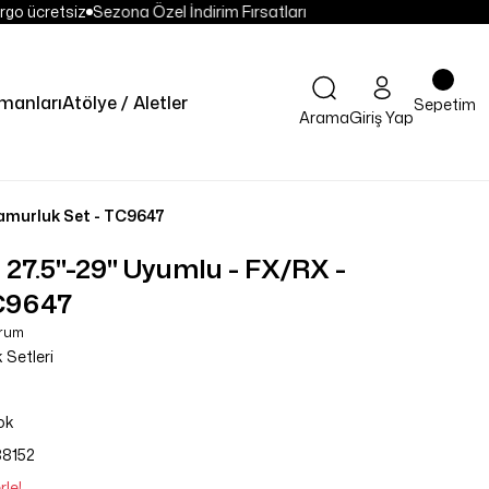
rgo ücretsiz
Sezona Özel İndirim Fırsatları
manları
Atölye / Aletler
Sepetim
Arama
Giriş Yap
Çamurluk Set - TC9647
7.5''-29'' Uyumlu - FX/RX -
C9647
orum
Setleri
ok
38152
rle!