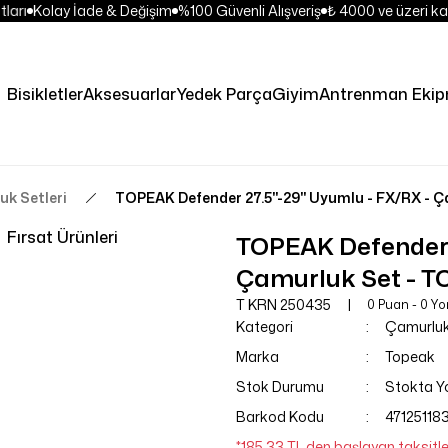
ları
Kolay İade & Değişim
%100 Güvenli Alışveriş
₺ 4000 ve üzeri ka
Bisikletler
Aksesuarlar
Yedek Parça
Giyim
Antrenman Ekip
k Setleri
TOPEAK Defender 27.5''-29'' Uyumlu - FX/RX - 
Fırsat Ürünleri
TOPEAK Defender 2
Çamurluk Set - T
T KRN 250435
0 Puan - 0 Y
Kategori
Çamurluk 
Marka
Topeak
Stok Durumu
Stokta Y
Barkod Kodu
47125118
*185,33 TL den başlayan taksitle