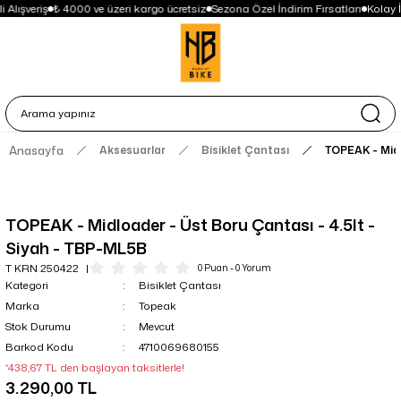
 Alışveriş
₺ 4000 ve üzeri kargo ücretsiz
Sezona Özel İndirim Fırsatları
Kolay 
Anasayfa
Aksesuarlar
Bisiklet Çantası
TOPEAK - Midl
TOPEAK - Midloader - Üst Boru Çantası - 4.5lt -
Siyah - TBP-ML5B
T KRN 250422
0 Puan - 0 Yorum
Kategori
Bisiklet Çantası
Marka
Topeak
Stok Durumu
Mevcut
Barkod Kodu
4710069680155
*438,67 TL den başlayan taksitlerle!
3.290,00 TL