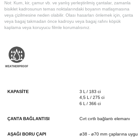
Not: Kum, kir, çamur vb. ve yanlış yerleştirilmiş çantalar, zamanla
bisiklet kadrosunun temas noktalarındaki boyanın matlaşmasına
veya çizilmesine neden olabilir. Olası hasarları önlemek için, çanta
veya bagaj takmadan önce kadroyu veya bagaj rafını köpük
kaplama veya koruyucu filmle korumalısınız.
KAPASITE
3 L / 183 ci
4,5 L / 275 ci
6 L / 366 ci
ÇANTA BAĞLANTISI
Cırt cırtlı bağlantı elemanı
AŞAĞI BORU ÇAPI
ø38 - ø70 mm çaplarına uygu