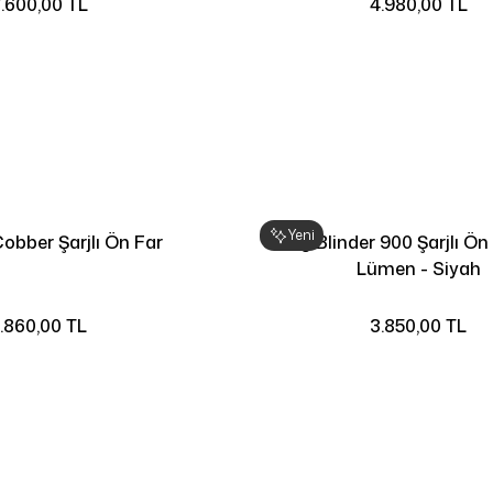
.600,00 TL
4.980,00 TL
Yeni
Cobber Şarjlı Ön Far
Knog Blinder 900 Şarjlı Ön
Lümen - Siyah
1.860,00 TL
3.850,00 TL