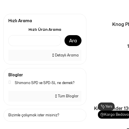
Hızlı Arama
Knog PL
Hızlı Ürün Arama
Ara
Detaylı Arama
Bloglar
Shimano SPD ve SPD-SL ne demek?
Tüm Bloglar
Yeni
Knog Blinder 13
Kargo Bedava
Bizimle çalışmak ister misiniz?