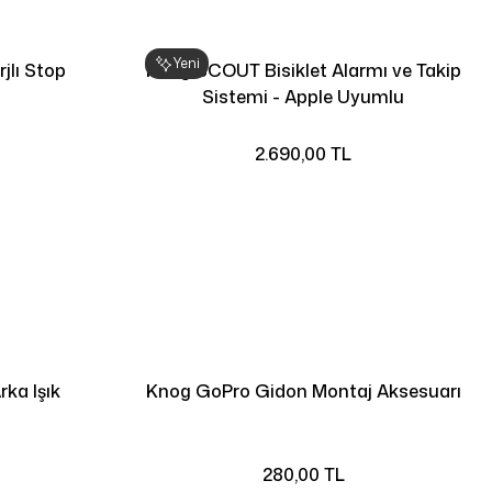
Yeni
jlı Stop
Knog SCOUT Bisiklet Alarmı ve Takip
Sistemi - Apple Uyumlu
2.690,00 TL
rka Işık
Knog GoPro Gidon Montaj Aksesuarı
280,00 TL