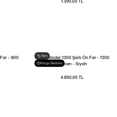
1.390,00 TL
Yeni
 Far - 900
Knog Blinder 1300 Şarlı Ön Far - 1300
Kargo Bedava
Lümen - Siyah
4.850,00 TL