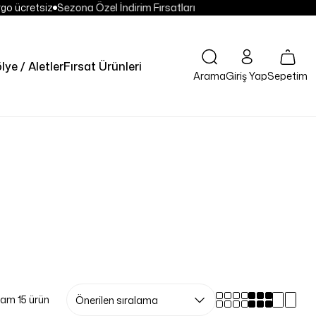
o ücretsiz
Sezona Özel İndirim Fırsatları
lye / Aletler
Fırsat Ürünleri
Sepetim
Arama
Giriş Yap
am 15 ürün