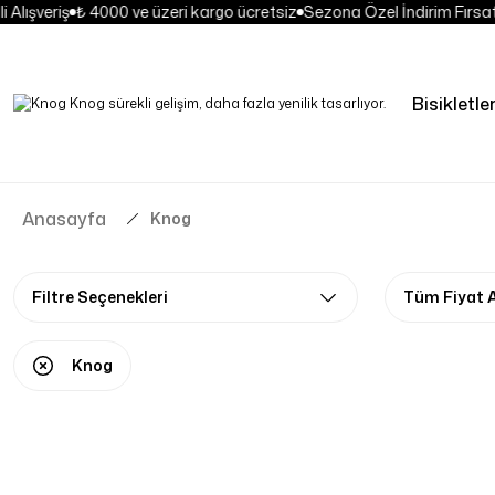
Alışveriş
₺ 4000 ve üzeri kargo ücretsiz
Sezona Özel İndirim Fırsatl
Bisikletle
Anasayfa
Knog
Filtre Seçenekleri
Tüm Fiyat A
Knog