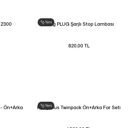
Yeni
 2300
Knog PLUG Şarjlı Stop Lambası
820,00 TL
Yeni
 - Ön+Arka
Knog Plus Twinpack Ön+Arka Far Seti