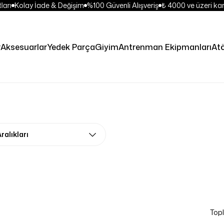
arı
Kolay İade & Değişim
%100 Güvenli Alışveriş
₺ 4000 ve üzeri karg
r
Aksesuarlar
Yedek Parça
Giyim
Antrenman Ekipmanları
Atö
ralıkları
Topl