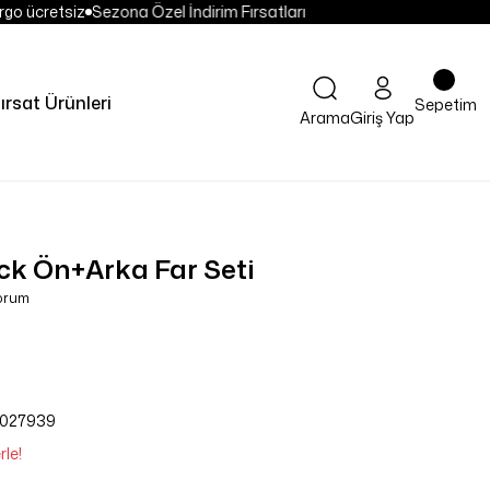
go ücretsiz
Sezona Özel İndirim Fırsatları
ırsat Ürünleri
Sepetim
Arama
Giriş Yap
ck Ön+Arka Far Seti
Yorum
027939
rle!