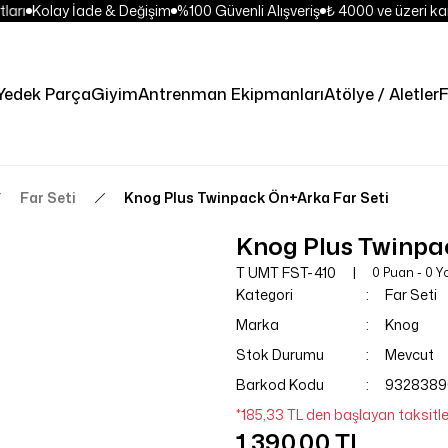
ları
Kolay İade & Değişim
%100 Güvenli Alışveriş
₺ 4000 ve üzeri kar
Yedek Parça
Giyim
Antrenman Ekipmanları
Atölye / Aletler
F
Far Seti
Knog Plus Twinpack Ön+Arka Far Seti
Knog Plus Twinpa
T UMT FST-410
0 Puan - 0 
Kategori
Far Seti
Marka
Knog
Stok Durumu
Mevcut
Barkod Kodu
9328389
*185,33 TL den başlayan taksitle
1.390,00 TL